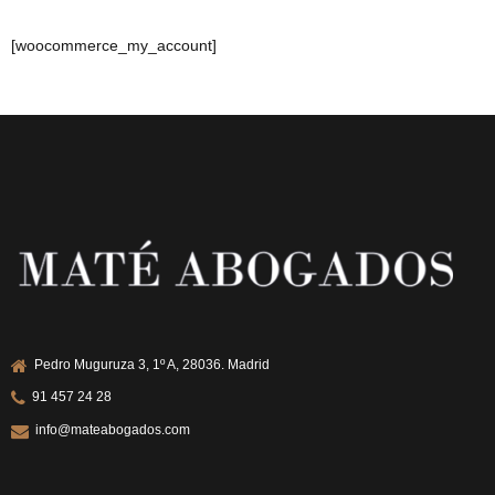
[woocommerce_my_account]
Pedro Muguruza 3, 1º A, 28036. Madrid
91 457 24 28
info@mateabogados.com