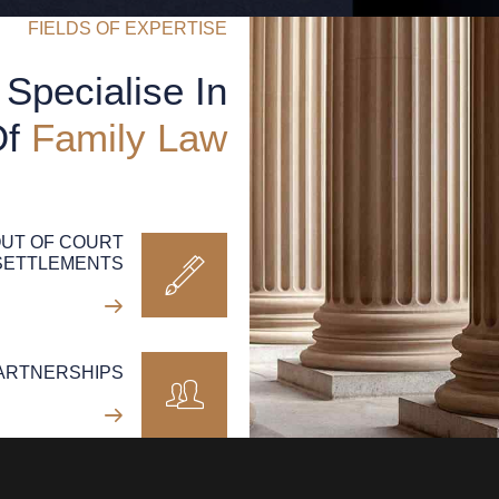
FIELDS OF EXPERTISE
Specialise In
Of
Family Law
UT OF COURT
SETTLEMENTS
PARTNERSHIPS